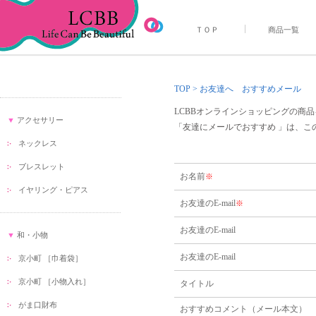
ＴＯＰ
商品一覧
TOP
> お友達へ おすすめメール
LCBBオンラインショッピングの商
▼
アクセサリー
「友達にメールでおすすめ 」は、
ネックレス
ブレスレット
お名前
※
イヤリング・ピアス
お友達のE-mail
※
お友達のE-mail
▼
和・小物
お友達のE-mail
京小町 ［巾着袋］
京小町 ［小物入れ］
タイトル
がま口財布
おすすめコメント（メール本文）