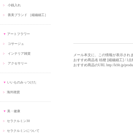
小銭入れ
善美ブランド ［縮緬細工］
▼
アートフラワー
コサージュ
インテリア雑貨
メール本文に、この情報が表示され
おすすめ商品名 桔梗 [縮緬細工] / 1点
アクセサリー
おすすめ商品のURL http://lcbb.jp/product/d
▼
いいものみっつけた
海外雑貨
▼
美・健康
セラクルミン30
セラクルミンについて