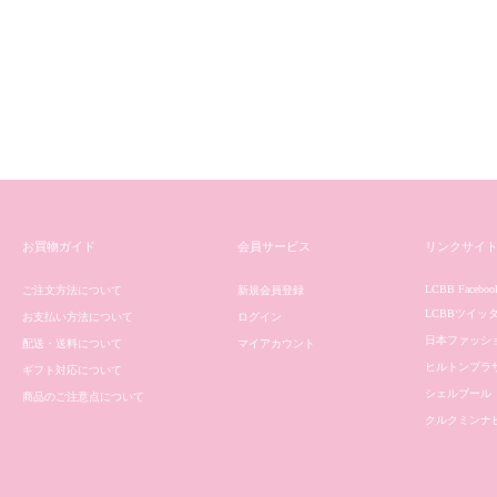
お買物ガイド
会員サービス
リンクサイ
LCBB Faceboo
ご注文方法について
新規会員登録
LCBBツイッ
お支払い方法について
ログイン
日本ファッシ
配送・送料について
マイアカウント
ヒルトンプラ
ギフト対応について
シェルブール
商品のご注意点について
クルクミンナ