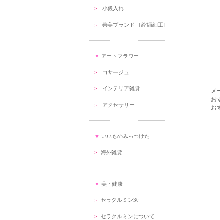
小銭入れ
善美ブランド ［縮緬細工］
▼
アートフラワー
コサージュ
インテリア雑貨
メ
お
アクセサリー
おすす
▼
いいものみっつけた
海外雑貨
▼
美・健康
セラクルミン30
セラクルミンについて