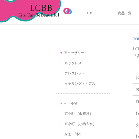
ＴＯＰ
商品一覧
TO
L
▼
アクセサリー
「
ネックレス
ブレスレット
イヤリング・ピアス
お
お
▼
和・小物
お
京小町 ［巾着袋］
京小町 ［小物入れ］
がま口財布