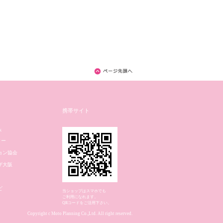
ト
携帯サイト
k
ター
ョン協会
ザ大阪
ビ
当ショップはスマホでも
ご利用になれます。
QRコードをご活用下さい。
Copyright c Moto Planning Co.,Ltd. All right reserved.