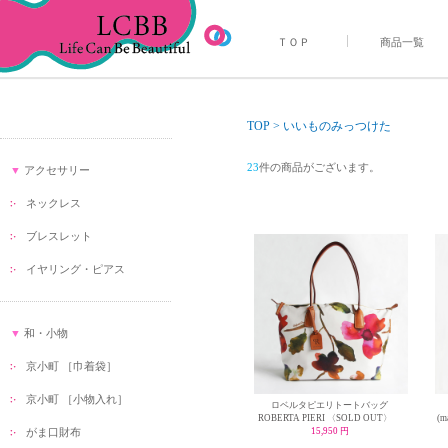
ＴＯＰ
商品一覧
TOP
>
いいものみっつけた
23
件の商品がございます。
▼
アクセサリー
ネックレス
ブレスレット
イヤリング・ピアス
▼
和・小物
京小町 ［巾着袋］
京小町 ［小物入れ］
ロベルタピエリトートバッグ
ROBERTA PIERI 〈SOLD OUT〉
(m
がま口財布
15,950 円