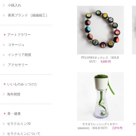
小銭入れ
善美ブランド ［縮緬細工］
▼
アートフラワー
コサージュ
インテリア雑貨
PYLONESネックレス 〈SOLD
OUT〉
9,680 円
アクセサリー
▼
いいものみっつけた
海外雑貨
▼
美・健康
セラクルミン30
サラダドレッシングミキサー
ア
(emulstir) 〈SOLD OUT〉
2,970 円
セラクルミンについて