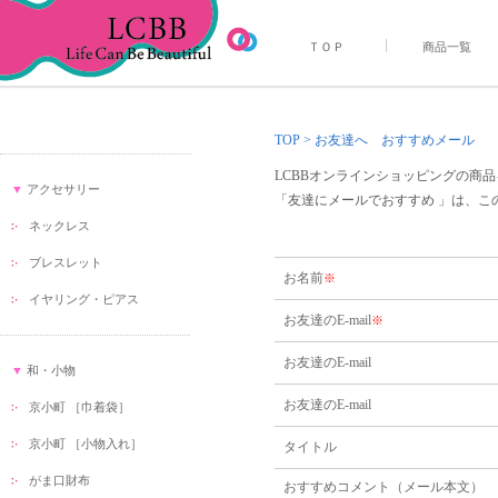
ＴＯＰ
商品一覧
TOP
> お友達へ おすすめメール
LCBBオンラインショッピングの商
▼
アクセサリー
「友達にメールでおすすめ 」は、
ネックレス
ブレスレット
お名前
※
イヤリング・ピアス
お友達のE-mail
※
お友達のE-mail
▼
和・小物
お友達のE-mail
京小町 ［巾着袋］
京小町 ［小物入れ］
タイトル
がま口財布
おすすめコメント（メール本文）