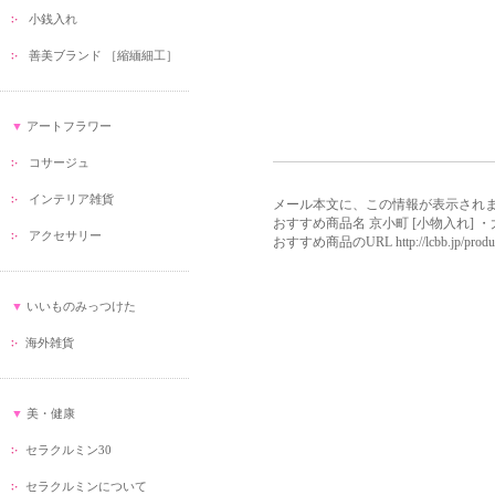
小銭入れ
善美ブランド ［縮緬細工］
▼
アートフラワー
コサージュ
インテリア雑貨
メール本文に、この情報が表示され
おすすめ商品名 京小町 [小物入れ] ・大
アクセサリー
おすすめ商品のURL http://lcbb.jp/product/d
▼
いいものみっつけた
海外雑貨
▼
美・健康
セラクルミン30
セラクルミンについて