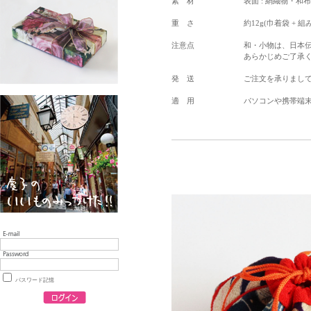
素 材
表面 : 絹織物・和布
重 さ
約12g(巾着袋 + 組
注意点
和・小物は、日本
あらかじめご了承
発 送
ご注文を承りまし
適 用
パソコンや携帯端
パスワード記憶