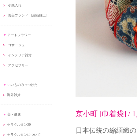
小銭入れ
善美ブランド ［縮緬細工］
▼
アートフラワー
コサージュ
インテリア雑貨
アクセサリー
▼
いいものみっつけた
海外雑貨
京小町 [巾着袋] / 
▼
美・健康
セラクルミン30
日本伝統の縮緬織の
セラクルミンについて