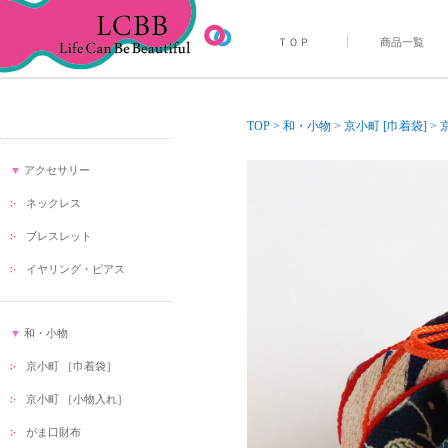
ＴＯＰ
商品一覧
TOP
>
和・小物
>
京小町 [巾着袋]
>
▼
アクセサリー
ネックレス
ブレスレット
イヤリング・ピアス
▼
和・小物
京小町 ［巾着袋］
京小町 ［小物入れ］
がま口財布